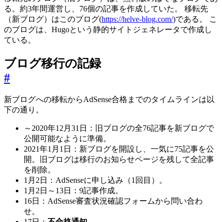
る。約3年間運営し、76個の記事を作成していた。 移転先
（新ブログ）はこのブログ(
https://helve-blog.com/
)である。 こ
のブログは、Hugoという静的サイトジェネレータで作成し
ている。
ブログ移行の記録
#
新ブログへの移転からAdSense合格までのタイムラインは以
下の通り。
～2020年12月31日：旧ブログの全76記事を新ブログで
公開可能なように準備。
2021年1月1日：新ブログを開設し、一気に75記事を公
開。旧ブログは移行のお知らせページを残して全記事
を削除。
1月2日：AdSenseに申し込み（1回目）。
1月2日～13日：9記事作成。
16日：AdSense審査状況確認フォームから問い合わ
せ。
17日：
不合格通知。