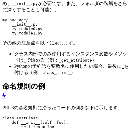
め、
が必要です。また、フォルダの階層をさら
__init__.py
に深くすることも可能）。
    my_module1.py
その他の注意点を以下に示します。
クラス内部でのみ使用するインスタンス変数やメソッ
ドは
で始める（例：
）
_
_get_attribute
Pythonの予約語を変数名に使用したい場合、最後に
を
_
付ける（例：
,
）
class_
list_
命名規則の例
#
PEP 8の命名規則に沿ったコードの例を以下に示します。
class
TestClass
:
def
__init__
(
self
,
foo
):
self
.
foo
=
foo