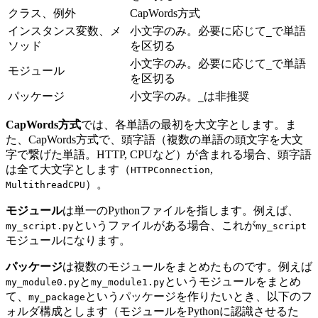
クラス、例外
CapWords方式
インスタンス変数、メ
小文字のみ。必要に応じて
で単語
_
ソッド
を区切る
小文字のみ。必要に応じて
で単語
_
モジュール
を区切る
パッケージ
小文字のみ。
は非推奨
_
CapWords方式
では、各単語の最初を大文字とします。ま
た、CapWords方式で、頭字語（複数の単語の頭文字を大文
字で繋げた単語。HTTP, CPUなど）が含まれる場合、頭字語
は全て大文字とします（
,
HTTPConnection
）。
MultithreadCPU
モジュール
は単一のPythonファイルを指します。例えば、
というファイルがある場合、これが
my_script.py
my_script
モジュールになります。
パッケージ
は複数のモジュールをまとめたものです。例えば
と
というモジュールをまとめ
my_module0.py
my_module1.py
て、
というパッケージを作りたいとき、以下のフ
my_package
ォルダ構成とします（モジュールをPythonに認識させるた