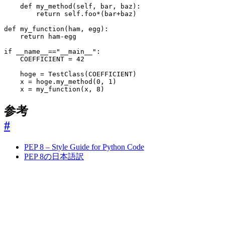
def
my_method
(
self
,
bar
,
baz
):
return
self
.
foo
*
(
bar
+
baz
)
def
my_function
(
ham
,
egg
):
return
ham
-
egg
if
__name__
==
"__main__"
:
COEFFICIENT
=
42
hoge
=
TestClass
(
COEFFICIENT
)
x
=
hoge
.
my_method
(
0
,
1
)
x
=
my_function
(
x
,
8
)
参考
#
PEP 8 – Style Guide for Python Code
PEP 8の日本語訳