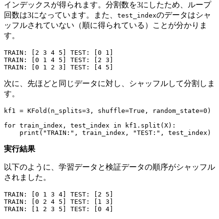
インデックスが得られます。分割数を3にしたため、ループ
回数は3になっています。また、
のデータはシャ
test_index
ッフルされていない（順に得られている）ことが分かりま
す。
TRAIN
:
[
2
3
4
5
]
TEST
:
[
0
1
]
TRAIN
:
[
0
1
4
5
]
TEST
:
[
2
3
]
TRAIN
:
[
0
1
2
3
]
TEST
:
[
4
5
]
次に、先ほどと同じデータに対し、シャッフルして分割しま
す。
kf1
=
KFold
(
n_splits
=
3
,
shuffle
=
True
,
random_state
=
0
)
for
train_index
,
test_index
in
kf1
.
split
(
X
):
print
(
"TRAIN:"
,
train_index
,
"TEST:"
,
test_index
)
実行結果
以下のように、学習データと検証データの順序がシャッフル
されました。
TRAIN
:
[
0
1
3
4
]
TEST
:
[
2
5
]
TRAIN
:
[
0
2
4
5
]
TEST
:
[
1
3
]
TRAIN
:
[
1
2
3
5
]
TEST
:
[
0
4
]