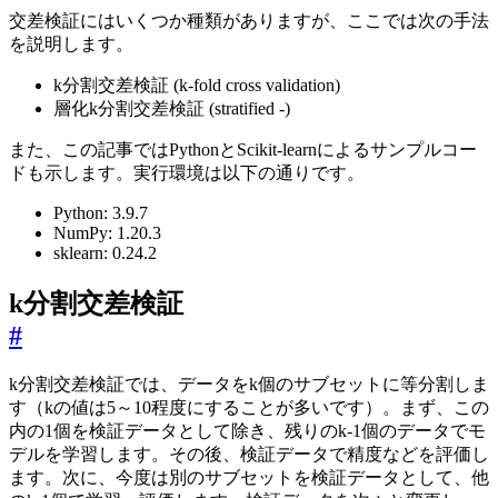
交差検証にはいくつか種類がありますが、ここでは次の手法
を説明します。
k分割交差検証 (k-fold cross validation)
層化k分割交差検証 (stratified -)
また、この記事ではPythonとScikit-learnによるサンプルコー
ドも示します。実行環境は以下の通りです。
Python: 3.9.7
NumPy: 1.20.3
sklearn: 0.24.2
k分割交差検証
#
k分割交差検証では、データをk個のサブセットに等分割しま
す（kの値は5～10程度にすることが多いです）。まず、この
内の1個を検証データとして除き、残りのk-1個のデータでモ
デルを学習します。その後、検証データで精度などを評価し
ます。次に、今度は別のサブセットを検証データとして、他