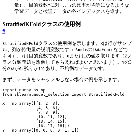
量）、目的変数
に対し、
の比率が均等になるような
Y
Y
学習データと検証データの各インデックスを返す。
StratifiedKFoldクラスの使用例
#
クラスの使用例を示します。
は行がサンプ
StratifiedKFold
X
ル、列が特徴量の説明変数です（PandasのDataFrameなどで
も可）。
は目的変数であり、
または
の値を取ります（2ク
Y
0
1
ラス分類問題を想像してもらえればよいと思います）。
の3
Y
分の2が
, 残りが
であり、不均衡なデータです。
0
1
まず、データをシャッフルしない場合の例を示します。
import
numpy
as
np
from
sklearn.model_selection
import
StratifiedKFold
X
=
np
.
array
([[
1
,
2
,
3
],
[
4
,
5
,
6
],
[
7
,
8
,
9
],
[
10
,
11
,
12
],
[
13
,
14
,
15
],
[
16
,
17
,
18
]])
Y
=
np
.
array
([
0
,
0
,
0
,
0
,
1
,
1
])