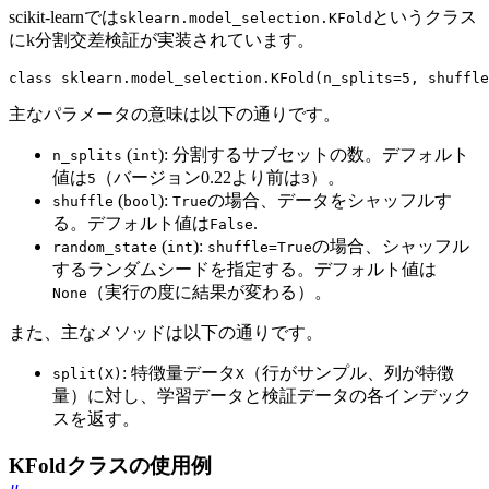
scikit-learnでは
というクラス
sklearn.model_selection.KFold
にk分割交差検証が実装されています。
class
sklearn
.
model_selection
.
KFold
(
n_splits
=
5
,
shuffle
主なパラメータの意味は以下の通りです。
(
): 分割するサブセットの数。デフォルト
n_splits
int
値は
（バージョン0.22より前は
）。
5
3
(
):
の場合、データをシャッフルす
shuffle
bool
True
る。デフォルト値は
.
False
(
):
の場合、シャッフル
random_state
int
shuffle=True
するランダムシードを指定する。デフォルト値は
（実行の度に結果が変わる）。
None
また、主なメソッドは以下の通りです。
: 特徴量データ
（行がサンプル、列が特徴
split(X)
X
量）に対し、学習データと検証データの各インデック
スを返す。
KFoldクラスの使用例