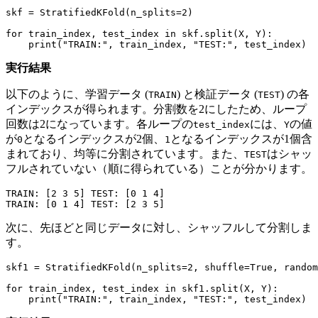
skf
=
StratifiedKFold
(
n_splits
=
2
)
for
train_index
,
test_index
in
skf
.
split
(
X
,
Y
):
print
(
"TRAIN:"
,
train_index
,
"TEST:"
,
test_index
)
実行結果
以下のように、学習データ (
) と検証データ (
) の各
TRAIN
TEST
インデックスが得られます。分割数を2にしたため、ループ
回数は2になっています。各ループの
には、
の値
test_index
Y
が
となるインデックスが2個、
となるインデックスが1個含
0
1
まれており、均等に分割されています。また、
はシャッ
TEST
フルされていない（順に得られている）ことが分かります。
TRAIN
:
[
2
3
5
]
TEST
:
[
0
1
4
]
TRAIN
:
[
0
1
4
]
TEST
:
[
2
3
5
]
次に、先ほどと同じデータに対し、シャッフルして分割しま
す。
skf1
=
StratifiedKFold
(
n_splits
=
2
,
shuffle
=
True
,
random
for
train_index
,
test_index
in
skf1
.
split
(
X
,
Y
):
print
(
"TRAIN:"
,
train_index
,
"TEST:"
,
test_index
)