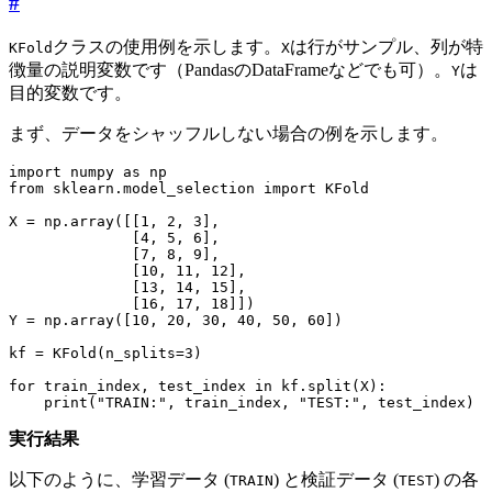
#
クラスの使用例を示します。
は行がサンプル、列が特
KFold
X
徴量の説明変数です（PandasのDataFrameなどでも可）。
は
Y
目的変数です。
まず、データをシャッフルしない場合の例を示します。
import
numpy
as
np
from
sklearn.model_selection
import
KFold
X
=
np
.
array
([[
1
,
2
,
3
],
[
4
,
5
,
6
],
[
7
,
8
,
9
],
[
10
,
11
,
12
],
[
13
,
14
,
15
],
[
16
,
17
,
18
]])
Y
=
np
.
array
([
10
,
20
,
30
,
40
,
50
,
60
])
kf
=
KFold
(
n_splits
=
3
)
for
train_index
,
test_index
in
kf
.
split
(
X
):
print
(
"TRAIN:"
,
train_index
,
"TEST:"
,
test_index
)
実行結果
以下のように、学習データ (
) と検証データ (
) の各
TRAIN
TEST