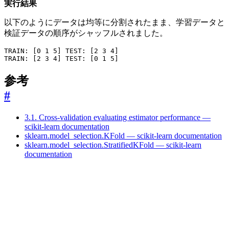
実行結果
以下のようにデータは均等に分割されたまま、学習データと
検証データの順序がシャッフルされました。
TRAIN
:
[
0
1
5
]
TEST
:
[
2
3
4
]
TRAIN
:
[
2
3
4
]
TEST
:
[
0
1
5
]
参考
#
3.1. Cross-validation evaluating estimator performance —
scikit-learn documentation
sklearn.model_selection.KFold — scikit-learn documentation
sklearn.model_selection.StratifiedKFold — scikit-learn
documentation