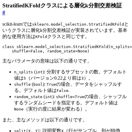
StratifiedKFoldクラスによる層化k分割交差検証
#
scikit-learnでは
と
sklearn.model_selection.StratifiedKFold
いうクラスに層化k分割交差検証が実装されています。基本
的な使用方法は
クラスと同じです。
KFold
class
sklearn
.
model_selection
.
StratifiedKFold
(
n_splits
=
shuffle
=
False
,
random_state
=
None
)
主なパラメータの意味は以下の通りです。
(
): 分割するサブセットの数。デフォルト
n_splits
int
値は
（バージョン0.22より前は
）。
5
3
(
):
の場合、データをシャッフルす
shuffle
bool
True
る。デフォルト値は
.
False
(
):
の場合、シャッフル
random_state
int
shuffle=True
するランダムシードを指定する。デフォルト値は
（実行の度に結果が変わる）。
None
また、主なメソッドは以下の通りです。
: 説明変数
（行がサンプル、列が特徴
split(X, Y)
X