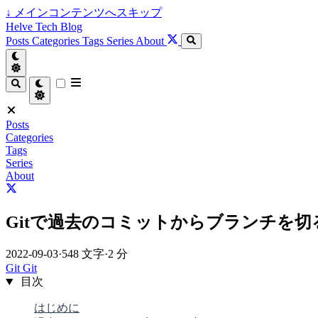
↓
メインコンテンツへスキップ
Helve Tech Blog
Posts
Categories
Tags
Series
About
Posts
Categories
Tags
Series
About
Gitで過去のコミットからブランチを切
2022-09-03
·
548 文字
·
2 分
Git
Git
目次
はじめに