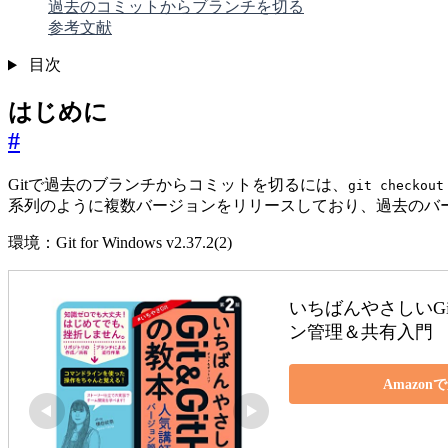
過去のコミットからブランチを切る
参考文献
目次
はじめに
#
Gitで過去のブランチからコミットを切るには、
git check
系列のように複数バージョンをリリースしており、過去のバ
環境：Git for Windows v2.37.2(2)
いちばんやさしいGi
ン管理＆共有入門 
Amazon