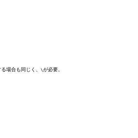
\ c & d \end{bmatrix}
する場合も同じく、
が必要。
\
t\}