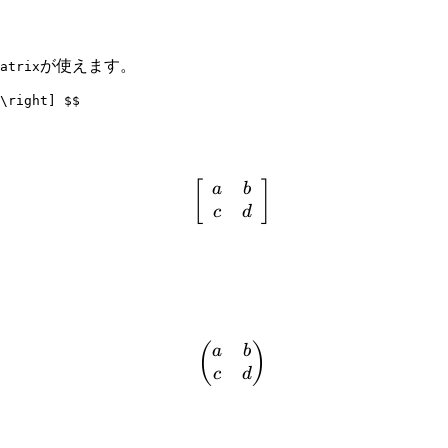
が使えます。
atrix
\right
]
$$
\left[ \begin{array}{cc} 
[
]
a
b
c
d
\begin{pmatrix} a & b \
(
)
a
b
c
d