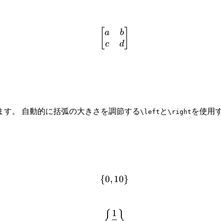
\begin{bmatrix} a & b \
[
]
a
b
c
d
ます。 自動的に括弧の大きさを調節する
と
を使用
\left
\right
{
0
,
10
\{ 0, 10 \}
}
1
\left\{ \frac{1}{2} \righ
{
}