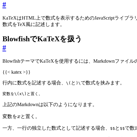
#
KaTeXはHTML上で数式を表示するためのJavaScriptライブ
数式をTeX風に記述します。
BlowfishでKaTeXを扱う
#
BlowfishテーマでKaTeXを使用するには、Markdown
{{< katex >}}
行内に数式を記述する場合、
と
で数式を挟みます。
\(
)\
変数を
\(
x
\)
と置く。
上記のMarkdownは以下のようになります。
x
変数を
x
と置く。
一方、一行の独立した数式として記述する場合、
と
で数
$$
$$