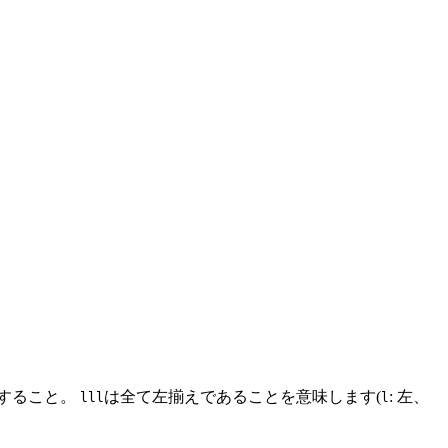
。
10 \\\ x + 3y = 6 \end{cases}
すること。
は全て左揃えであることを意味します(
: 左、
lll
l