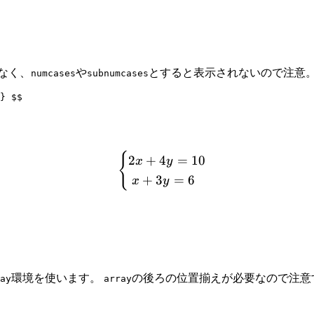
なく、
や
とすると表示されないので注意
numcases
subnumcases
} 
$$
{
\begin{cases} 2x + 4y = 
2
+
4
=
10
x
y
+
3
=
6
x
y
環境を使います。
の後ろの位置揃えが必要なので注意
ay
array
。