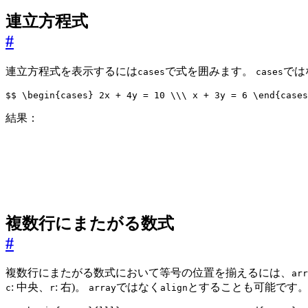
連立方程式
#
連立方程式を表示するには
で式を囲みます。
では
cases
cases
$$
\begin
{cases} 
2
x 
+
4
y 
=
10
\\\ 
x 
+
3
y 
=
6
\end
{cases
結果：
複数行にまたがる数式
#
複数行にまたがる数式において等号の位置を揃えるには、
arr
: 中央、
: 右)。
ではなく
とすることも可能です
c
r
array
align