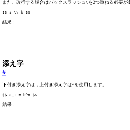
また、改行する場合はバックスラッシュ
を2つ重ねる必要が
\
$$
 a 
\\
 b 
$$
結果：
添え字
#
下付き添え字は
, 上付き添え字は
を使用します。
_
^
$$
 a_i 
=
 b^n 
$$
結果：