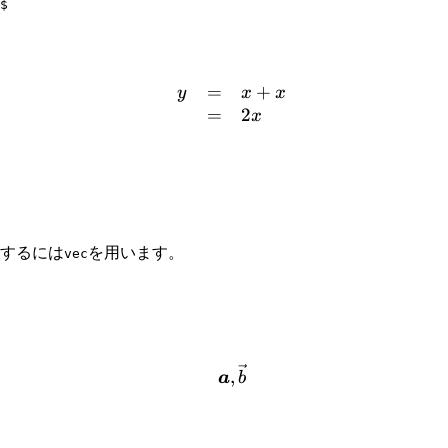
$
=
+
\begin{array}{lll} y &=
y
x
x
=
2
x
示するには
を用います。
vec
\bm{a}, \vec{b}
,
a
b