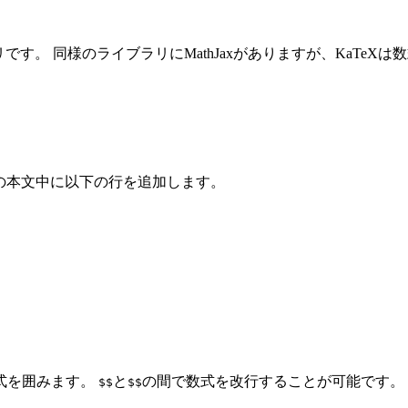
ラリです。 同様のライブラリにMathJaxがありますが、KaTeXは数
ファイルの本文中に以下の行を追加します。
式を囲みます。
と
の間で数式を改行することが可能です。
$$
$$