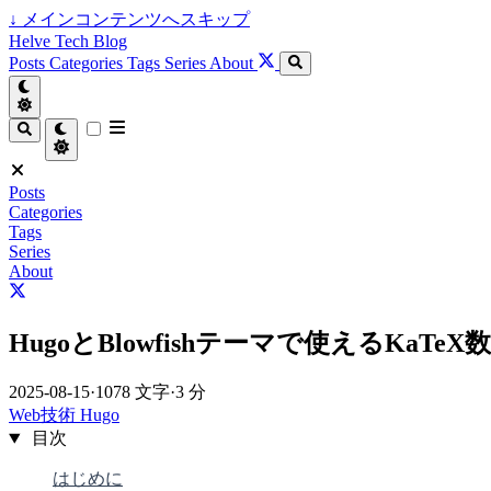
↓
メインコンテンツへスキップ
Helve Tech Blog
Posts
Categories
Tags
Series
About
Posts
Categories
Tags
Series
About
HugoとBlowfishテーマで使えるKaTe
2025-08-15
·
1078 文字
·
3 分
Web技術
Hugo
目次
はじめに