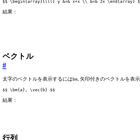
$$
\begin
{array}{lll} y &
=
& x
+
x 
\\
 &
=
& 
2
x 
\end
{array} 
$
結果：
ベクトル
#
太字のベクトルを表示するには
, 矢印付きのベクトルを表
bm
$$
\bm
{a}, 
\vec
{b} 
$$
結果：
行列