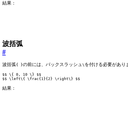
結果：
波括弧
#
波括弧
の前には、バックスラッシュ
を付ける必要があり
{ }
\
$$
\{
0
, 
10
\}
$$
$$
\left\{
\frac
{
1
}{
2
} 
\right\}
$$
結果：