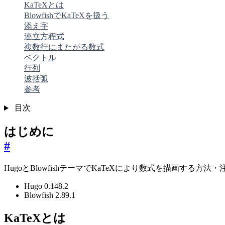
KaTeXとは
BlowfishでKaTeXを扱う
添え字
連立方程式
複数行にまたがる数式
ベクトル
行列
波括弧
参考
目次
はじめに
#
HugoとBlowfishテーマでKaTeXにより数式を描画す
Hugo 0.148.2
Blowfish 2.89.1
KaTeXとは