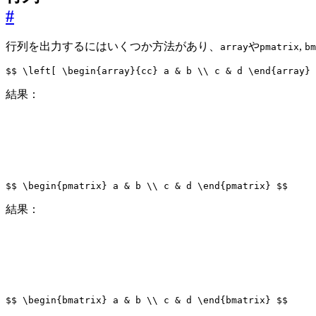
#
行列を出力するにはいくつか方法があり、
や
,
array
pmatrix
bm
$$
\left
[
\begin
{array}{cc} a & b 
\\
 c & d 
\end
{array} 
結果：
$$
\begin
{pmatrix} a & b 
\\
 c & d 
\end
{pmatrix} 
$$
結果：
$$
\begin
{bmatrix} a & b 
\\
 c & d 
\end
{bmatrix} 
$$