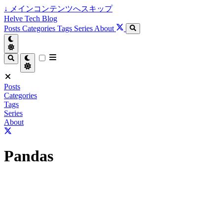
↓
メインコンテンツへスキップ
Helve Tech Blog
Posts
Categories
Tags
Series
About
Posts
Categories
Tags
Series
About
Pandas