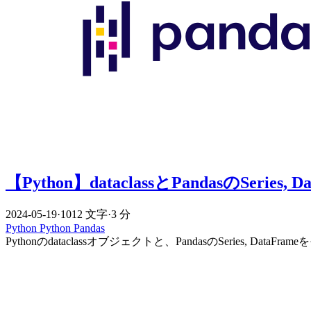
【Python】dataclassとPandasのSeries
2024-05-19
·
1012 文字
·
3 分
Python
Python
Pandas
Pythonのdataclassオブジェクトと、PandasのSeries, 