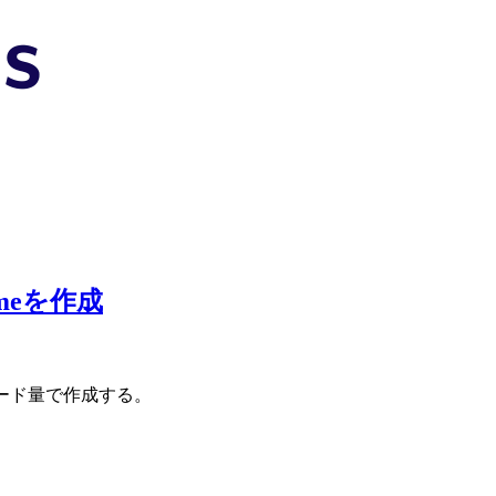
ameを作成
ないコード量で作成する。